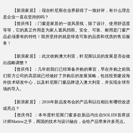
【新浪家居】：现在軒尼斯在业界获得了一致好评，有什么理念
是企业一直在坚持的吗？
【曾庆伟】：门窗是家居的一道风景线，除了设计、使用舒适度
等等，它的真正作用是为家人遮风挡雨。安全、可靠、耐用是门窗产
品必须要有的特性！我所坚持的就是缔造可靠的品质和优质的售后服
务！
【新浪家居】：此次收购澳大利亚，軒尼斯以后的发展是否会做
出战略调整？
官网首页
【曾庆伟】：几年前我们已经筹备并购的事宜，早在并购之前我
们双方公司的高层就已经做好了并购后的发展策略，包括投资建设海
外技术研发中心，以及軒尼斯门窗品牌进入澳大利亚，并实现全球市
场的导入。
【新浪家居】
：
2016年新品发布会的产品和以往相比有哪些改进
或亮点？
【曾庆伟】
：本年度軒尼斯门窗多款新品均出自
SOLIDI首席设
计师Mattew之手，两国的技术与设计融合，会给产品带来许多亮点。