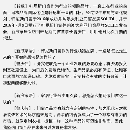
【转载
】
軒尼斯门窗作为行业的领跑
品牌
，一直走在行业的前
面，
追
求品牌
国际化也是軒尼斯一直的目标。经过
12年布局与深化规
划，軒尼斯门窗
于
2016年成功并购澳大利亚门窗品牌SOLIDI
，并于
2016年7月9日举行了軒尼斯门窗并购澳大利亚门窗品牌SOLIDI发布
会。
新浪家居采访到軒尼斯门窗董事长曾庆伟，听听他对此次
并购的
想法。
【新浪家居】：軒尼斯门窗作为行业领跑品牌，一路是怎么走过
品牌资讯
来的？开始的想法是怎样的？
【曾庆伟】：务实进取是一个企业发展的必要心态，将资源投入
到基础建设上，为日后的发展做铺垫。生产品质必须有保证，让顾客
自然而然地传递口碑。为终端做事实，定制持久有效的支持政策，让
加盟商能够赚到钱。
【新浪家居】：家居行业分类那么多，您是怎么想到做门窗这一
块的？
【曾庆伟】：门窗产品本身就含有定制的特性，加之现代人对家
居装饰艺术的诉求越来越高，两者的结合就成为了一个非常有潜力的
市场。就像定制衣柜、橱柜一样，这种产品的可塑性非常高。因此，
Hennissy海外官网
我坚信门窗产品在未来可以发展得非常好。