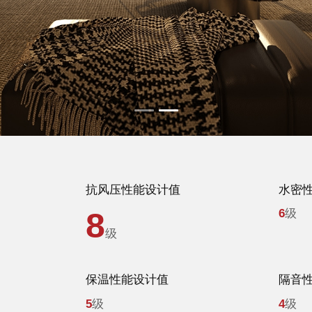
抗风压性能设计值
水密
8
6
级
级
保温性能设计值
隔音
5
级
4
级