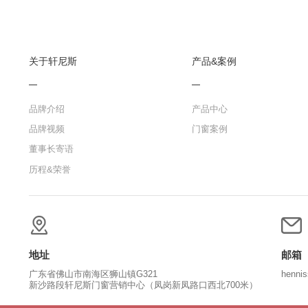
关于轩尼斯
产品&案例
品牌介绍
产品中心
品牌视频
门窗案例
董事长寄语
历程&荣誉
地址
邮箱
广东省佛山市南海区狮山镇G321
henni
新沙路段轩尼斯门窗营销中心（凤岗新凤路口西北700米）