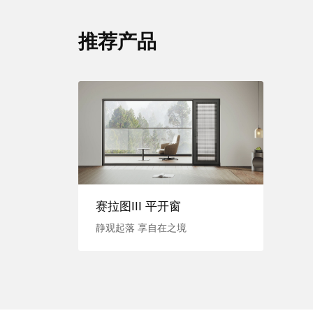
推荐产品
赛拉图III 平开窗
静观起落 享自在之境