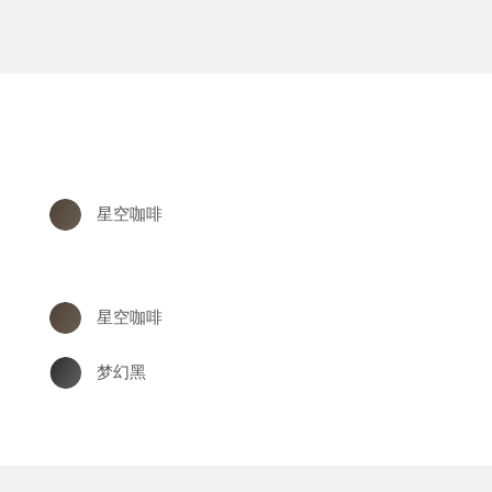
星空咖啡
官网首页
星空咖啡
梦幻黑