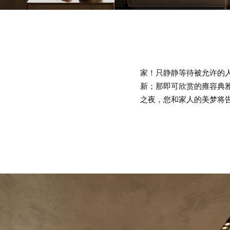
家！只静静等待被允许的
新；那即可欣赏的雍容典
之夜，您和家人的美梦将