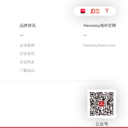
品牌资讯
Hennissy海外官网
企业新闻
hennissyhome.com
行业资讯
企业风采
门窗知识
公众号