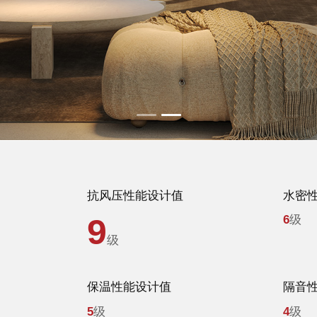
抗风压性能设计值
水密
9
6
级
级
保温性能设计值
隔音
5
级
4
级