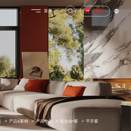
菜单
页
产品&案例
产品中心
铝合金•窗
平开窗