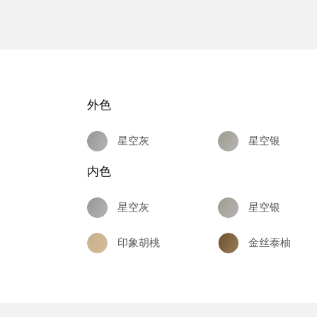
外色
星空灰
星空银
内色
星空灰
星空银
印象胡桃
金丝泰柚