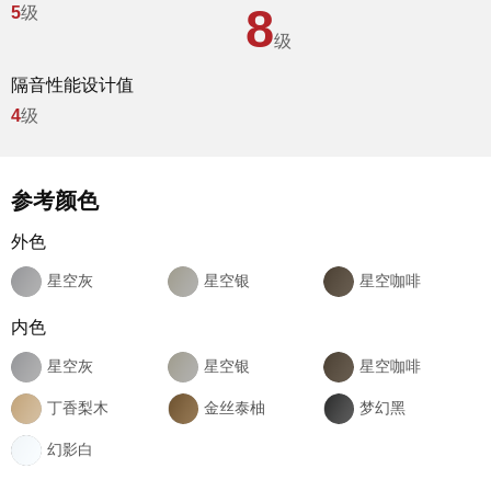
8
5
级
级
品牌资讯
隔音性能设计值
4
级
参考颜色
外色
星空灰
星空银
星空咖啡
Hennissy海外官网
内色
星空灰
星空银
星空咖啡
丁香梨木
金丝泰柚
梦幻黑
幻影白