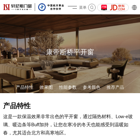
菜单
关于轩尼斯
康帝断桥平开窗
产品特性
效果图
性能参数
参考颜色
推荐产品
产品&案例
产品特性
这是一款保温效果非常出色的平开窗，通过隔热材料、Low-e玻
璃、暖边条等Buff加持，让您在寒冷的冬天也能感受到温暖如
春，尤其适合北方和高寒地区。