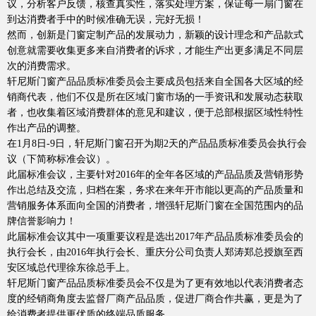
议，分析客户反馈，核查真实性，落实处理方案，保证每一扇门窗在
到达消费者手中的时候准确无误，完好无损！
然而，创新是门窗定制产品的发展动力，新颖的设计理念和产品款式
创意就需要收集更多来自消费者的诉求，才能生产出更多满足不同层
次的消费需求。
轩尼斯门窗产品品质标准委员会主要成员包括来自全国各大区域的经
销商代表，他们不仅是所在区域门窗市场的一手资讯和发展动态获取
者，也收集着区域消费群体的意见和建议，便于总部根据区域性特性
作出产品的调整。
在
1
月
8
日
-9
日，轩尼斯门窗召开为期
2
天的产品品质标准委员会执行会
Hennissy海外官网
议（下简称标准会议）。
此届标准会议，主要针对
2016
年的全年各区域的产品品质及营销形势
作出总结及交流，归档在案，务求在来年开市能以更高的产品质量和
营销服务体系面向全国的消费者，增强轩尼斯门窗在全国范围内的品
牌信誉影响力！
此届标准会议其中一项重要议程是选出
2017
年产品品质标准委员会的
执行会长，由
2016
年执行会长、重庆分公司负责人郑涛郑总授旗至西
安区域总代理徐东徐总手上。
轩尼斯门窗产品品质标准委员会不仅是为了更有效地以代表消费者态
度的经销商角度去监督厂商产品品质，促进厂商合作共赢，更是为了
给消费者提供更优质的终端品质服务。