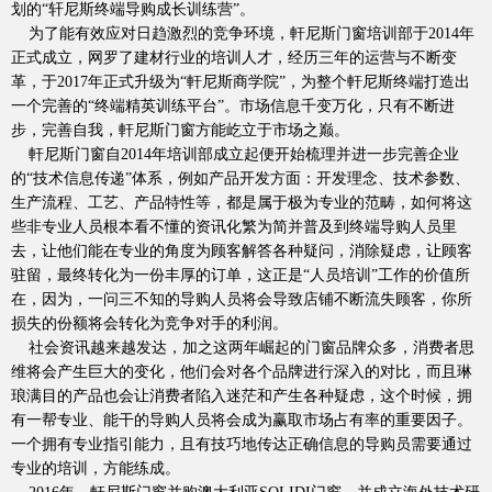
划的“轩尼斯终端导购成长训练营”。
为了能有效应对日趋激烈的竞争环境，軒尼斯门窗培训部于
2014年
正式成立，网罗了建材行业的培训人才，经历三年的运营与不断变
革，于2017年正式升级为“軒尼斯商学院”，为整个軒尼斯终端打造出
品质服务
一个完善的“终端精英训练平台”。市场信息千变万化，只有不断进
步，完善自我，軒尼斯门窗方能屹立于市场之巅。
軒尼斯门窗自
2014年培训部成立起便开始梳理并进一步完善企业
的“技术信息传递”体系，例如产品开发方面：
开发理念、技术参数、
生产流程、工艺、产品特性等，都是属于极为专业的范畴，如何将这
些非专业人员根本看不懂的资讯化繁为简并普及到终端导购人员里
去，让他们能在专业的角度为顾客解答各种疑问，消除疑虑，让顾客
驻留，最终转化为一份丰厚的订单，这正是
“人员培训”工作的价值所
在，因为，一问三不知的导购人员将会导致店铺不断流失顾客，你所
损失的份额将会转化为竞争对手的利润。
社会资讯越来越发达，加之这两年崛起的门窗品牌众多，消费者思
维将会产生巨大的变化，他们会对各个品牌进行深入的对比，而且琳
琅满目的产品也会让消费者陷入迷茫和产生各种疑虑，这个时候，拥
品牌资讯
有一帮专业、能干的导购人员将会成为赢取市场占有率的重要因子。
一个拥有专业指引能力，且有技巧地传达正确信息的导购员需要通过
专业的培训，方能练成。