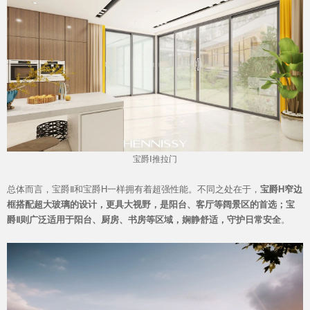
宝爵Ⅰ推拉门
总体而言，宝爵Ⅱ和宝爵H一样拥有着超强性能。不同之处在于，
宝爵H窄边
框搭配超大玻璃的设计，更具大视野，是阳台、客厅等阔景区的首选；宝
爵Ⅱ则广泛适用于阳台、厨房、书房等区域，娴静舒适，守护日常安全
。