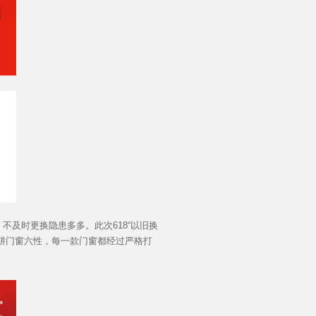
官网首页
及时更换隐患多多。此次618“以旧换
耕门窗六性，每一款门窗都经过严格打