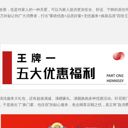
善，也是对家人的一种关爱，可以为家人提供更加安全、舒适、宁静的居住环
厂千万补贴让利广大消费者，打出“重磅优惠+品质好窗+无忧服务+焕新品质”四张
清洗服务大礼包，还有超值满减、满赠豪礼、满额换购多种优惠活动。轩尼斯
，于是推出了“换门窗，包住宿”的贴心服务，免去顾客后顾之忧，真正将“急消