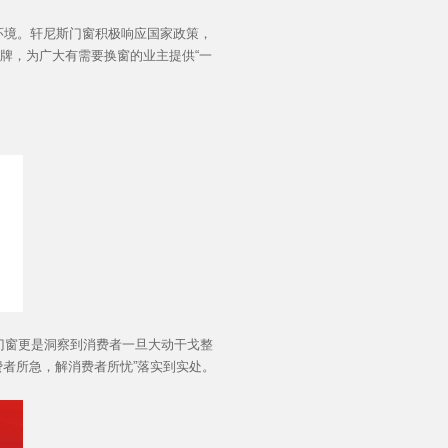
境。轩尼斯门窗积极响应国家政策，
加盟投资
王牌，为广大有需要换窗的业主提供“一
门窗更是洞察到消费者一旦大动干戈整
费者所急，解消费者所忧”落实到实处。
品质服务