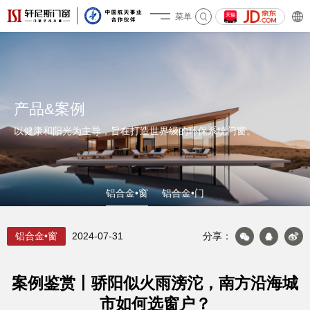
菜单
关于轩尼斯
产品&案例
以健康和阳光为主导，旨在打造世界级的环保系统门窗。
铝合金•窗
铝合金•门
铝合金•窗
2024-07-31
分享：
案例鉴赏丨骄阳似火雨滂沱，南方沿海城
市如何选窗户？