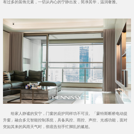
有过多的装饰元素，一切从内心的宁静出发，简净其华，温润奢雅。
给家人静谧的安宁，门窗的庇护同样功不可没。「蒙特斯断桥电动提
升窗」融合多元智能控制系统，具备风控、雨控、声控、光感功能，面对
突如其来的风雨天气时，彻底告别手忙脚乱的尴尬。