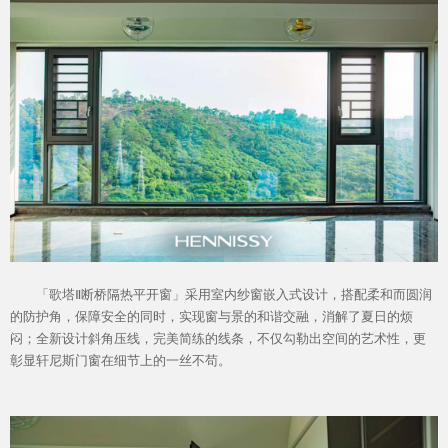
Hennissy海外官网
「歌塔Ⅱ断桥隔热平开窗」采用室内纱窗嵌入式设计，搭配柔和而圆润
的防护角，保障安全的同时，实现窗与景的和谐交融，消解了夏日的烦
闷；全新设计斜角压线，完美简练的线条，不仅勾勒出空间的艺术性，更
彰显轩尼斯门窗在细节上的一丝不苟。