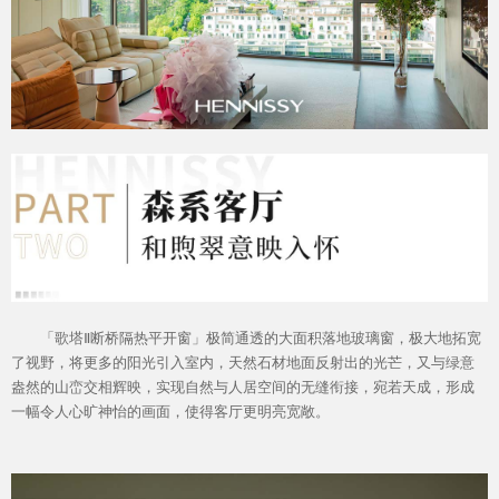
「歌塔Ⅱ断桥隔热平开窗」极简通透的大面积落地玻璃窗，极大地拓宽
了视野，将更多的阳光引入室内，天然石材地面反射出的光芒，又与绿意
盎然的山峦交相辉映，实现自然与人居空间的无缝衔接，宛若天成，形成
一幅令人心旷神怡的画面，使得客厅更明亮宽敞。