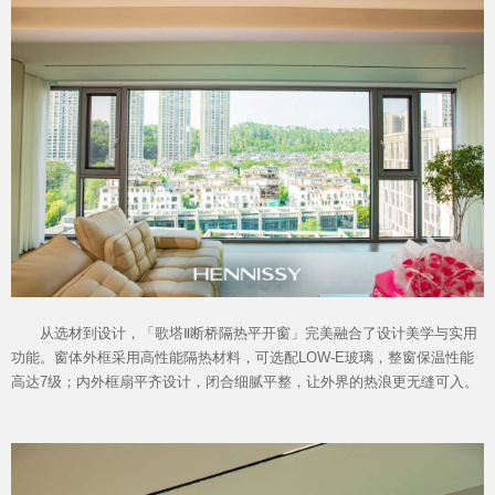
加盟投资
从选材到设计，「歌塔Ⅱ断桥隔热平开窗」完美融合了设计美学与实用
功能。窗体外框采用高性能隔热材料，可选配LOW-E玻璃，整窗保温性能
高达7级；内外框扇平齐设计，闭合细腻平整，让外界的热浪更无缝可入。