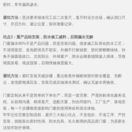
密封，常年漏风渗水。
避坑方法：
坚决要求墙体完工后二次复尺，复尺时业主在场，确认洞口尺
寸、开启方向、避让位置，留存测量记录。
坑点3：重产品轻安装，防水偷工减料，后期漏水无解
门窗漏水90%不是产品问题，而是安装问题。很多施工队简化防水工艺：
不清理基层、发泡胶填充不密实、外侧不打耐候胶、密封胶断断续续、转
角不做圆弧收口。尤其阳台、外墙窗户，雨水会顺着缝隙渗入墙体，导致
墙面发霉、墙皮脱落，后期维修难度极大。
避坑方法：
紧盯安装关键步骤，重点检查外侧耐候密封胶全覆盖、无断
点，发泡胶饱满压实，安装完成后做淋水测试，确认无渗水再验收。
门窗定制从来不是简单的下单生产，而是一套完整、严谨的标准化服务流
程。从前期沟通、精准复尺、选配方案，到合同签约、工厂生产、落地安
装，每一个步骤都直接影响门窗的使用寿命和居住体验。
牢牢记住完整定制流程，避开三大核心坑点，不贪低价、不省工序、严控
安装，就能装出密封性强、防水抗风、长久耐用的高品质门窗，为居家生
活筑牢防护屏障。