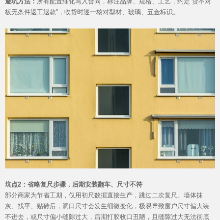
避坑方法：
所有配置细化写入合同，标注品牌、规格、工艺，约定“货不对
板无条件返工退款”，收货时逐一核对型材、玻璃、五金标识。
坑点2：省略复尺步骤，后期安装翻车、尺寸不符
部分商家为节省工期，仅用初尺数据直接生产，跳过二次复尺。墙体抹
灰、找平、贴砖后，洞口尺寸会发生细微变化，极易导致窗户尺寸偏大装
不进去，或尺寸偏小缝隙过大，后期打胶收口丑陋，且缝隙过大无法彻底