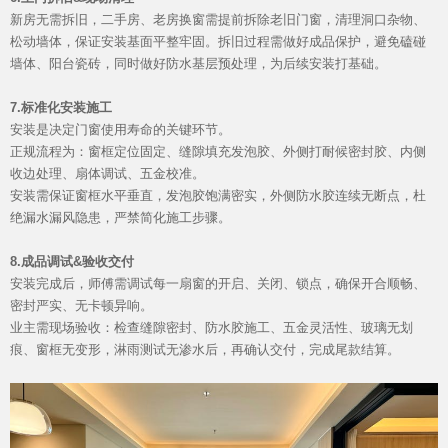
新房无需拆旧，二手房、老房换窗需提前拆除老旧门窗，清理洞口杂物、
松动墙体，保证安装基面平整牢固。拆旧过程需做好成品保护，避免磕碰
墙体、阳台瓷砖，同时做好防水基层预处理，为后续安装打基础。
7.标准化安装施工
安装是决定门窗使用寿命的关键环节。
正规流程为：窗框定位固定、缝隙填充发泡胶、外侧打耐候密封胶、内侧
Hennissy海外官网
收边处理、扇体调试、五金校准。
安装需保证窗框水平垂直，发泡胶饱满密实，外侧防水胶连续无断点，杜
绝漏水漏风隐患，严禁简化施工步骤。
8.成品调试&验收交付
安装完成后，师傅需调试每一扇窗的开启、关闭、锁点，确保开合顺畅、
密封严实、无卡顿异响。
业主需现场验收：检查缝隙密封、防水胶施工、五金灵活性、玻璃无划
痕、窗框无变形，淋雨测试无渗水后，再确认交付，完成尾款结算。