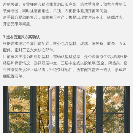
差的关键。专业师傅会精准测量洞口长宽高、墙体垂直度，预留合理的安
装伸缩缝，同时规避窗帘盒、吊顶、衣柜柜体遮挡开窗等问题。
新手最容易忽略复尺，仅靠初尺生产，极易出现窗户装不上、缝隙过大、
开启受限等问题。
3.选材定配&方案确认
根据需求确定全套门窗配置，核心包含型材、玻璃、隔热条、胶条、五金
配件、密封工艺六大核心部件。
目前家装主流为断桥铝型材，需确认型材壁厚、是否通体原生铝;玻璃根据
楼层和噪音情况，选择双层中空、三层中空或夹胶玻璃;五金、隔热条、密
封胶条优先认准正规品牌，拒绝杂牌配件。所有配置需逐一确认，形成详
细配置清单。
品质服务