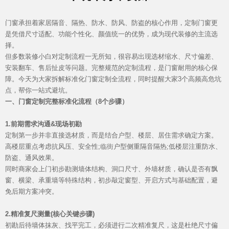
产品&案例
门窗承担着家居隔音、隔热、防水、防风、防盗的核心作用，定制门窗更
是凭借尺寸适配、功能个性化、颜值统一的优势，成为现代装修的主流选
择。
但多数装修小白对定制流程一无所知，很容易出现选材缩水、尺寸偏差、
安装翻车、售后扯皮等问题。完整规范的定制流程，是门窗耐用的核心保
障。今天为大家拆解标准化门窗定制全流程，同时提醒大家3个高频高危坑
点，帮你一站式避坑。
一、门窗定制完整标准化流程（8个步骤）
1.前期需求沟通&现场初勘
定制第一步并非直接选材质，而是结合户型、楼层、居住需求确定方案。
高楼层重点考虑抗风压、安全性;临街户型侧重隔音隔热;低楼层注重防水、
防盗、通风效果。
同时商家会上门初步勘测墙体结构、洞口尺寸、外墙材质，确认是否有飘
窗、横梁、承重墙等特殊结构，初步敲定窗型、开启方式与基础配置，避
免后期方案冲突。
加盟投资
2.精准复尺测量(核心关键步骤)
初勘后待墙体抹灰、找平完工，必须进行二次精准复尺，这是杜绝尺寸偏