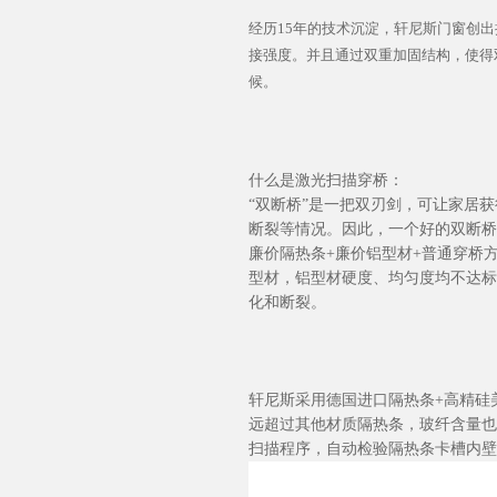
经历
15年的技术沉淀，轩尼斯门窗创
接强度。并且通过双重加固结构，使得
候。
什么是激光扫描穿桥：
“双断桥”是一把双刃剑，可让家居
断裂等情况。因此，一个好的双断桥
廉价隔热条
+廉价铝型材+普通穿桥
型材，铝型材硬度、均匀度均不达标
化和断裂。
轩尼斯采用德国进口隔热条
+高精硅
远超过其他材质隔热条，玻纤含量也
扫描程序，自动检验隔热条卡槽内壁