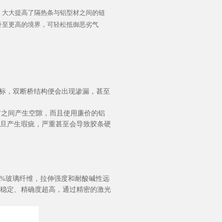
，大大提高了隔热条与铝型材之间的链
升至更高的境界，可轻松抵御恶劣气
Hennissy海外官网
达标，双断桥结构便会出现渗漏，甚至
材之间产生空隙，而且使用廉价的铝
旦产生瑕疵，严重甚至会导致胶条硬
25%玻璃纤维，拉伸强度和耐酸碱性远
稳定、精确度超高，通过精密的激光