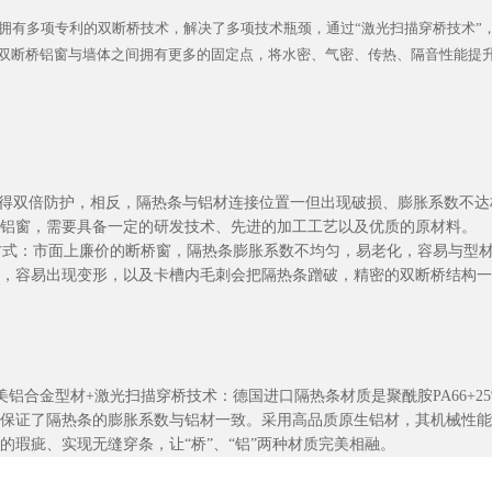
出拥有多项专利的双断桥技术，解决了多项技术瓶颈，通过“激光扫描穿桥技术”
双断桥铝窗与墙体之间拥有更多的固定点，将水密、气密、传热、隔音性能提
获得双倍防护，相反，隔热条与铝材连接位置一但出现破损、膨胀系数不
铝窗，需要具备一定的研发技术、先进的加工工艺以及优质的原材料。
方式：市面上廉价的断桥窗，隔热条膨胀系数不均匀，易老化，容易与型
，容易出现变形，以及卡槽内毛刺会把隔热条蹭破，精密的双断桥结构一
美铝合金型材+激光扫描穿桥技术：德国进口隔热条材质是聚酰胺PA66+
保证了隔热条的膨胀系数与铝材一致。采用高品质原生铝材，其机械性能
的瑕疵、实现无缝穿条，让“桥”、“铝”两种材质完美相融。