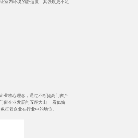
证室内环境的舒适度，其强度更不足
加盟投资
的企业核心理念，通过不断提高门窗产
门窗企业发展的五座大山， 看似简
，象征着企业在行业中的地位。
品质服务