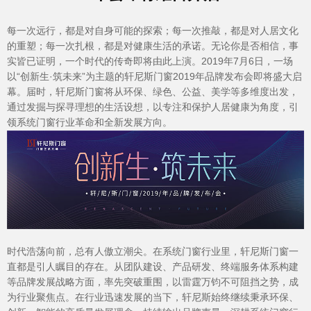
每一次远行，都是对自身可能的探索；每一次推敲，都是对人居文化
的重塑；每一次扎根，都是对健康生活的承诺。无论你是否相信，事
实皆已证明，一个时代的传奇即将由此上演。2019年7月6日，一场
以“创新生·筑未来”为主题的轩尼斯门窗2019年品牌发布会即将盛大启
幕。届时，轩尼斯门窗将从环保、绿色、公益、美学等多维度出发，
通过发掘与探寻理想的生活设想，以专注和保护人居健康为角度，引
加盟投资
领系统门窗行业革命和全新发展方向。
时代浩荡向前，总有人傲立潮尖。在系统门窗行业里，轩尼斯门窗一
直都是引人瞩目的存在。从团队建设、产品研发、终端服务体系构建
等品牌发展战略方面，率先突破重围，以雷霆万钧不可阻挡之势，成
为行业聚焦点。在行业迅速发展的当下，轩尼斯始终继续秉承环保、
品质服务