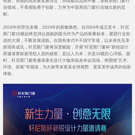
创新、智能的高质量发展理念，持续输出品牌声量，深耕系统门窗行
业领域，不畏艰险勇于创新，力争为中国系统门窗行业做出新的贡
献。
2018年的荣光未褪，2019年的新貌焕然。自2004年成立至今，轩尼
斯门窗16载始终坚持以挑剔的眼光作为产品的衡量标准，紧跟行业前
进的大潮，不断发展成熟。在固有体式中不固守常规，以未来先见革
新现有成见，轩尼斯门窗将深度赋能，开展“轩尼斯门窗杯”新锐设计
师邀请赛探索理想人居的秘密，是以人为本，亦是16载匠心淬炼。届
时，轩尼斯门窗将邀请著名设计大咖亲临发布会现场，将围绕“艺术、
环境、探索”等领域，为大家带来更具全球视野、更富美学涵养的创新
体验。
品牌资讯