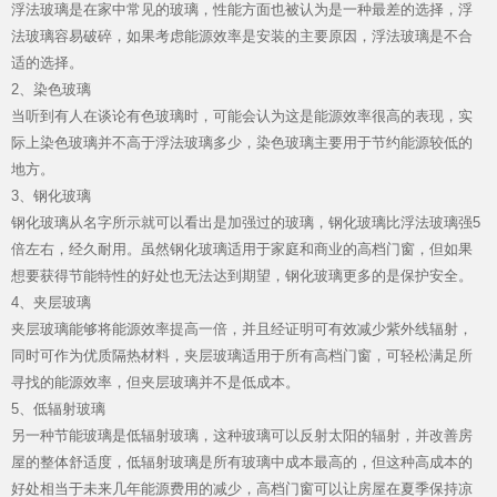
浮法玻璃是在家中常见的玻璃，性能方面也被认为是一种最差的选择，浮
法玻璃容易破碎，如果考虑能源效率是安装的主要原因，浮法玻璃是不合
适的选择。
品牌资讯
2、染色玻璃
当听到有人在谈论有色玻璃时，可能会认为这是能源效率很高的表现，实
际上染色玻璃并不高于浮法玻璃多少，染色玻璃主要用于节约能源较低的
地方。
3、钢化玻璃
钢化玻璃从名字所示就可以看出是加强过的玻璃，钢化玻璃比浮法玻璃强5
倍左右，经久耐用。虽然钢化玻璃适用于家庭和商业的高档门窗，但如果
想要获得节能特性的好处也无法达到期望，钢化玻璃更多的是保护安全。
4、夹层玻璃
Hennissy海外官网
夹层玻璃能够将能源效率提高一倍，并且经证明可有效减少紫外线辐射，
同时可作为优质隔热材料，夹层玻璃适用于所有高档门窗，可轻松满足所
寻找的能源效率，但夹层玻璃并不是低成本。
5、低辐射玻璃
另一种节能玻璃是低辐射玻璃，这种玻璃可以反射太阳的辐射，并改善房
屋的整体舒适度，低辐射玻璃是所有玻璃中成本最高的，但这种高成本的
好处相当于未来几年能源费用的减少，高档门窗可以让房屋在夏季保持凉