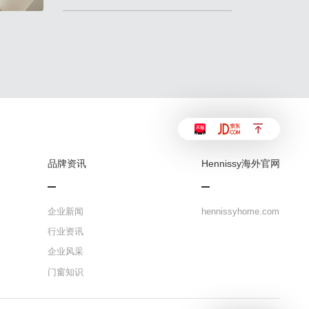
品牌资讯
Hennissy海外官网
企业新闻
hennissyhome.com
行业资讯
企业风采
门窗知识