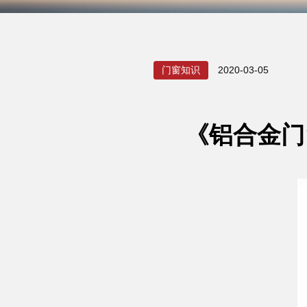
门窗知识
2020-03-05
《铝合金门窗