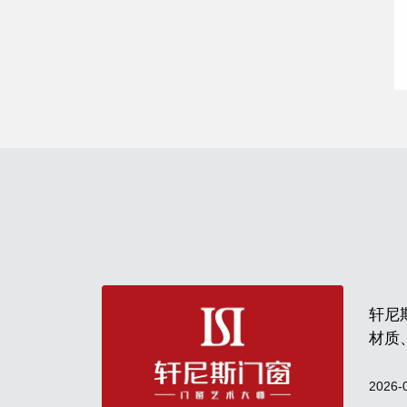
轩尼
材质
析
2026-