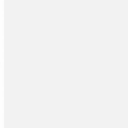
品质服务
品牌资讯