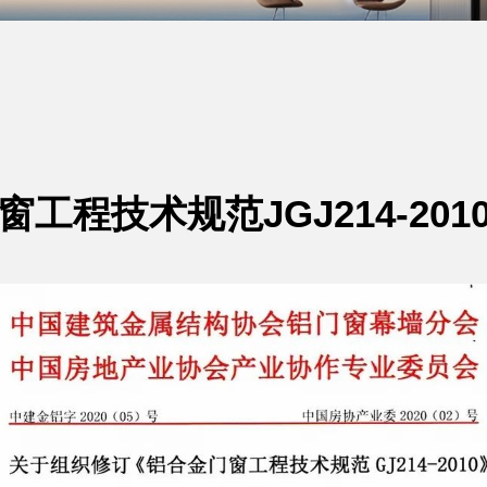
工程技术规范JGJ214-20