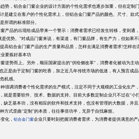
的趋势，铝合金门窗企业的设计方面的个性化需求也逐步加重，但在定制
计是建立在客户的个性化需求上，但铝合金门窗产品的颜色、尺寸、款式
是所谓的标准部分。
窗产品的出现给成品带来一个警示：消费者需求已经发生转移，变则通，
就是优势。”对成品门窗来说，有渠道，有门窗品牌，有生产力，但如果
提高铝合金门窗产品的生产质量和品质，怎样去满足消费者需求?怎样在
业要炼好基本功
逆势而上。另外，顺应国家提出的“供给侧改革”，消费者化被动为主动
。也正是由于定制门窗的吃香，加之近几年传统市场的低迷，有人预言成品
危机感。
强调消费者个性化需求的生产模式，注定不同于大规模的工业化生产，它
说，就是需要软件、技术、数据的支持。目前大多数定制企业只不过在“小打
”，缺乏基本功，没有相应的软件和技术支持，也没有管理的大数据，并且
种方式歪曲“定制”的本质，往往事倍功半，无异于自找麻烦。
变化，
企业只要时刻把握消费者需求，为消费者提供满意的产
铝合金门窗