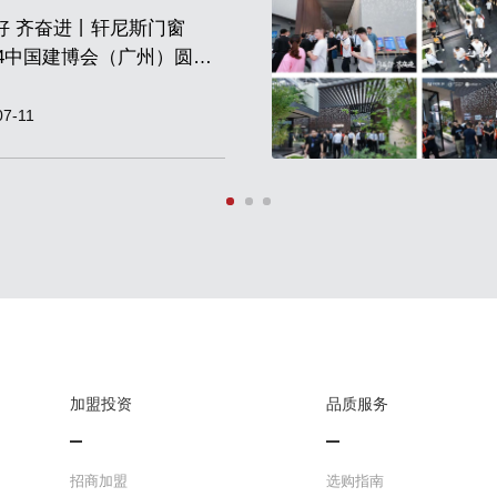
好 齐奋进丨轩尼斯门窗
024中国建博会（广州）圆满
！
07-11
加盟投资
品质服务
招商加盟
选购指南