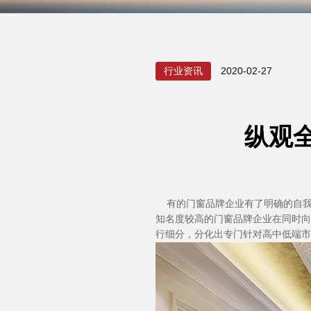
行业资讯
2020-02-27
纵观
有的门窗品牌企业有了明确的自我定
知名度较高的门窗品牌企业在同时向
行细分，分化出专门针对高中低端市