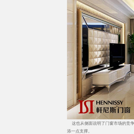
这也从侧面说明了门窗市场的竞争
添一点支撑。