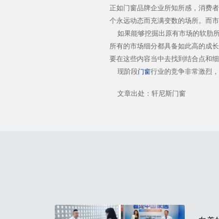
正如门窗品牌企业所知所感，消费者
个永远动态而充满变数的场所。而市
如果能够挖掘出原有市场的软肋所
所有的市场细分都具备如此高的成长
要在这些内容当中去找到结合点和细
现阶段
行业的竞争非常激烈，
门窗
文章出处：轩尼斯门窗