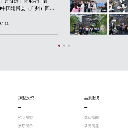
好 齐奋进丨轩尼斯门窗
024中国建博会（广州）圆满
！
07-11
加盟投资
品质服务
招商加盟
选购指南
展厅展示
常见问题