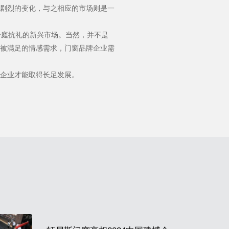
剧烈的变化，与之相应的市场则是一
庭抗礼的新兴市场。当然，并不是
被满足的情感需求，门窗品牌企业需
Hennissy海外官网
企业才能取得长足发展。
官网首页