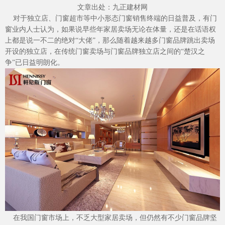
文章出处：九正建材网
对于独立店、门窗超市等中小形态门窗销售终端的日益普及，有门
窗业内人士认为，如果说早些年家居卖场无论在体量，还是在话语权
上都是说一不二的绝对“大佬”，那么随着越来越多门窗品牌跳出卖场
开设的独立店，在传统门窗卖场与门窗品牌独立店之间的“楚汉之
加盟投资
争”已日益明朗化。
品质服务
在我国门窗市场上，不乏大型家居卖场，但仍然有不少门窗品牌坚