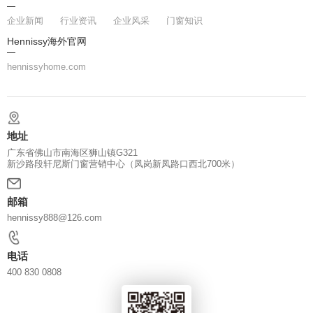
企业新闻
行业资讯
企业风采
门窗知识
Hennissy海外官网
hennissyhome.com
地址
广东省佛山市南海区狮山镇G321
新沙路段轩尼斯门窗营销中心（凤岗新凤路口西北700米）
邮箱
hennissy888@126.com
电话
400 830 0808