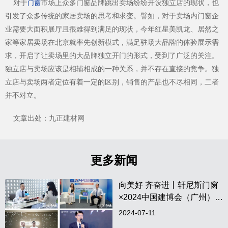
对于
市场上众多门窗品牌跳出卖场纷纷开设独立店的现状，也
门窗
引发了众多传统的家居卖场的思考和求变。譬如，对于卖场内门窗企
业需要大面积展厅且很难得到满足的现状，今年红星美凯龙、居然之
家等家居卖场在北京就率先创新模式，满足驻场大品牌的体验展示需
求，开启了让卖场里的大品牌独立开门的形式，受到了广泛的关注。
独立店与卖场应该是相辅相成的一种关系，并不存在直接的竞争。独
官网首页
立店与卖场两者定位有着一定的区别，销售的产品也不尽相同，二者
并不对立。
文章出处：九正建材网
更多新闻
向美好 齐奋进丨轩尼斯门窗
×2024中国建博会（广州）圆
满收官！
2024-07-11