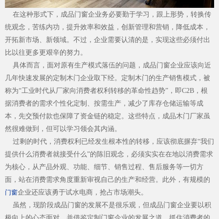
在这种形式下，成品门窗企业务必要勤于学习，跟上形势，转换传
统观念，苦练内功，提升效率和效益，创新管理和营销，降低成本，
开拓新市场、新领域。不过，企业需要认清的是，实现这些必须付出
品牌资讯
比以往更多更艰辛的努力。
具体而言，面对原有生产模式落伍的问题，成品门窗企业应该向近
几年快速发展的定制木门企业取下经。定制木门的生产销售模式，被
称为“工业时代从厂家向消费者权利转移的革命性趋势”，即C2B，根
据消费者的需求个性化定制、按需生产，减少了库存仓储运输等成
本，先交预付款也保障了资金链的稳定。这些特点，成品木门厂家虽
然很难做到，但可以学习领会其内涵。
过剩的时代，消费权利已经发生根本性的转移，应该彻底摒弃“我们
Hennissy海外官网
提供什么消费者就接受什么”的陈旧观念，必须实实在在地以消费需求
为核心，从产品外观、功能、细节、销售过程、售后服务等一切方
面，站在消费需求角度重新审视自己的生产和经营。此外，有规模的
企业还应该勇于试水电商，抢占市场潮头。
门窗
虽然，现阶段成品门窗的发展不是很乐观，但成品门窗企业要以积
极向上的心态面对，并借鉴定制门窗企业的发展之道，抓住消费者的