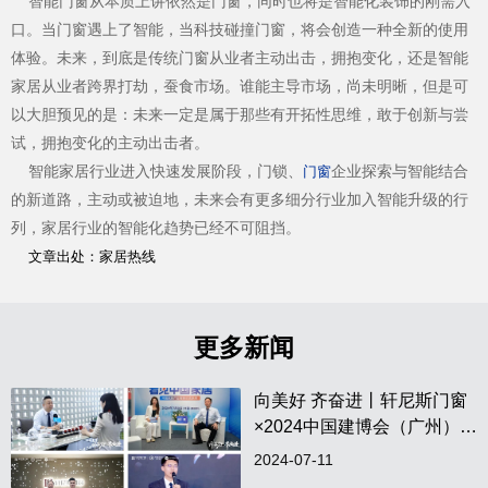
智能门窗从本质上讲依然是门窗，同时也将是智能化装饰的刚需入
口。当门窗遇上了智能，当科技碰撞门窗，将会创造一种全新的使用
体验。未来，到底是传统门窗从业者主动出击，拥抱变化，还是智能
家居从业者跨界打劫，蚕食市场。谁能主导市场，尚未明晰，但是可
以大胆预见的是：未来一定是属于那些有开拓性思维，敢于创新与尝
试，拥抱变化的主动出击者。
智能家居行业进入快速发展阶段，门锁、
企业探索与智能结合
门窗
的新道路，主动或被迫地，未来会有更多细分行业加入智能升级的行
列，家居行业的智能化趋势已经不可阻挡。
文章出处：家居热线
更多新闻
向美好 齐奋进丨轩尼斯门窗
×2024中国建博会（广州）圆
满收官！
2024-07-11