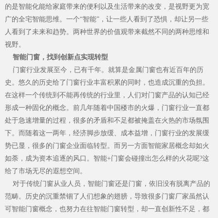
的是智能化能给家庭带来的便利以及生活带来的改变，是视野更为宽
广的全宅智能思维。一个“智能”，让一些人看到了恐惧，却让另一些
人看到了未来和趋势。两种世界的价值观带来截然不同的两种思维和
视野。
智能门窗，找到创新点实现转型
门窗行业发展至今，已有千年。就算是金属门窗也有近百年的历
史。悠久的历史给了门窗行业丰富积累的同时，也造成沉重的负担。
在这样一个传统到不能再传统的行业里，人们对门窗产品的认知已经
形成一种固化的概念。前几年随着中国楼市的火爆，门窗行业一直都
Hennissy海外官网
处于急速增量的过程，很多的矛盾和不足都被掩盖在火热的市场氛围
下。而随着这一两年，经济脚步放缓、成本益增，门窗行业的发展缓
势已显，很多的门窗企业面临转型。而另一方面智能家居概念却如火
如荼，成为资本追逐的风口。智能+门窗会碰撞出怎么样的火花呢?这
给了市场无尽的遐想空间。
对于传统门窗从业人员，智能门窗还是门窗，依旧没有脱离产品的
范畴。历史的沉重禁锢了人们想象的翅膀，导致很多门窗厂家虽然认
可智能门窗概念，也努力在往智能门窗转型，却一直创新性不足，都