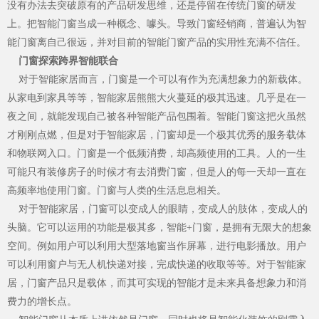
没有办法去突破原有的产品研发思维，还是停留在传统门窗的研发
上。把智能门窗当成一种概念、噱头。导致门窗经销商，普遍认为智
能门窗离自己很远，并对目前的智能门窗产品的实用性充满不信任。
官网首页
门窗探索跨界智能联合
对于智能家居而言，门窗是一个可以有作为充满想象力的新载体。
从家电到家具等等，智能家居熊熊大火蔓延的极其迅速。几乎是在一
夜之间，就能发现自己被各种智能产品包围着。智能门窗这把火虽然
才刚刚点燃，但是对于智能家居，门窗却是一个极其优秀的服务载体
和物联网入口。门窗是一个低频消费，却高频使用的工具。人的一生
可能只有装修房子的时候才有去消费门窗，但是人的每一天却一直在
高频率地使用门窗。门窗与人类的生活息息相关。
对于智能家居，门窗可以变成人的眼睛，变成人的肢体，变成人的
头脑。它可以运用的功能是极其多，智能+门窗，是拥有无限大的想象
空间。例如用户可以利用大型落地窗当作屏幕，进行电影播放。用户
可以利用窗户与无人机快递对接，完成快递的收取等等。对于智能家
居，门窗产品只是载体，而其可实现的智能才是未来具备想象力和消
费力的增长点。