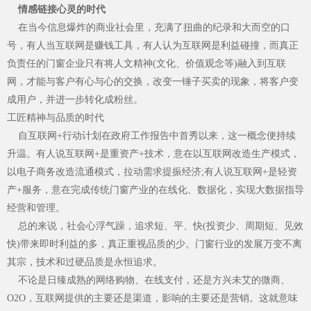
情感链接心灵的时代
Hennissy海外官网
在当今信息爆炸的商业社会里，充满了扭曲的纪录和大而空的口
号，有人当互联网是赚钱工具，有人认为互联网是利益碰撞，而真正
负责任的门窗企业只有将人文精神(文化、价值观念等)融入到互联
网，才能与客户有心与心的交换，改变一锤子买卖的现象，将客户变
成用户，并进一步转化成粉丝。
工匠精神与品质的时代
自互联网+行动计划在政府工作报告中首秀以来，这一概念便持续
升温。有人说互联网+是重资产+技术，意在以互联网改造生产模式，
以电子商务改造流通模式，拉动需求提
振经济;有人说互联网+是轻资
产+服务，意在完成传统门窗产业的在线化、数据化，实现大数据指导
官网首页
经营和管理。
总的来说，社会心浮气躁，追求短、平、快(投资少、周期短、见效
快)带来即时利益的多，真正重视品质的少。门窗行业的发展万变不离
其宗，技术和过硬品质是永恒追求。
不论是日臻成熟的网络购物、在线支付，还是方兴未艾的微商、
O2O，互联网提供的主要还是渠道，影响的主要还是营销。这就意味