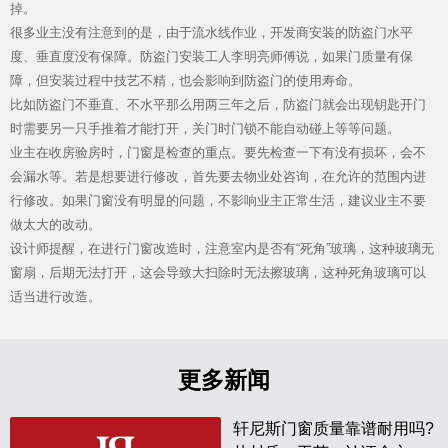
掉。
品牌资讯
很多业主没有注意到的是，由于流水线作业，开发商安装的防盗门水平
度、垂直度没有保障。防盗门安装工人李明亮师傅说，如果门质量有保
障，但安装过程中技艺不精，也会影响到防盗门的使用寿命。
比如防盗门不垂直、不水平那么用两三年之后，防盗门就会出现钥匙开门
时需要另一只手推着才能打开，关门时门锁不能自动碰上等等问题。
业主在收房验房时，门窗是检查的重点。要先检查一下有没有损坏，会不
会漏水等。若是想要进行修改，首先要去物业处咨询，在允许的范围内进
行修改。如果门窗没有明显的问题，不影响业主正常生活，建议业主不要
做太大的改动。
Hennissy海外官网
设计师提醒，在进行门窗改造时，注意室内是否有“死角”玻璃，这种玻璃无
窗扇，后期无法打开，这会导致大扫除时无法擦玻璃，这种死角玻璃可以
适当进行改造。
更多新闻
轩尼斯门窗质量靠谱耐用吗?
官网首页